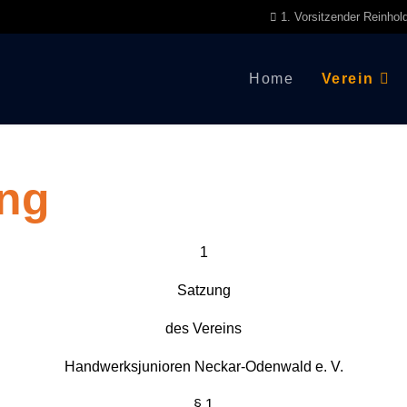
1. Vorsitzender Reinhol
Home
Verein
ng
1
Satzung
des Vereins
Handwerksjunioren Neckar-Odenwald e. V.
§ 1