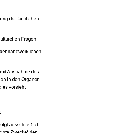
rung der fachlichen
ulturellen Fragen.
 der handwerklichen
n mit Ausnahme des
igen in den Organen
ies vorsieht.
t
olgt ausschließlich
tigte Zwecke“ der