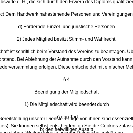
ebswirte d. H., die sich durch den Erwerb des Diploms qualifizie
c) Dem Handwerk nahestehende Personen und Vereinigungen
d) Fördernde Einzel- und juristische Personen
2) Jedes Mitglied besitzt Stimm- und Wahlrecht.
chaft ist schriftlich beim Vorstand des Vereins zu beantragen. 
orstand. Bei Ablehnung der Aufnahme durch den Vorstand kann
iederversammlung erfolgen. Diese entscheidet mit einfacher Meh
§ 4
Beendigung der Mitgliedschaft
1) Die Mitgliedschaft wird beendet durch
a) den Tod
ereitstellung unserer Dienste. Einige von ihnen sind essenziell
es). Sie können selbst entscheiden, ob Sie die Cookies zulass
b) den freiwilligen Austritt
gung stehen. Weitere Infos in unserer Datenschutzerklärung.