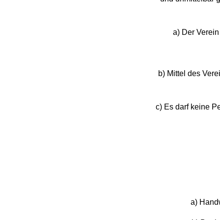
a) Der Verein 
b) Mittel des Ver
c) Es darf keine 
a) Handw