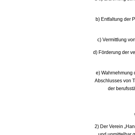
b) Entfaltung der 
c) Vermittlung vo
d) Förderung der v
e) Wahrnehmung de
Abschlusses von Ta
der berufsst
2) Der Verein „Han
und unmittelbar 