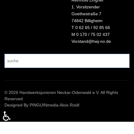
Reinhold Lingner
1. Vorsitzender
Goethestraße 7
74842 Billigheim
T 0 62 65 / 92 85 66
M 0 170 / 75 02 437
V
orstand@hwj-no.de
Search
...
© 2026 Handwerksjunioren Neckar-Odenwald e.V. All Rights
Reserved.
Designed By PINGUINmedia Alois Roidl
♿