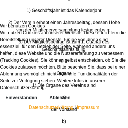
1) Geschäftsjahr ist das Kalenderjahr
2) Der Verein erhebt einen Jahresbeitrag, dessen Höhe
Wir benutzen Cookies
von der Mitgliederversammlung festgelegt wird.
Wir nutzen Cookies auf unserer Website. Diese erleichtern die
Bereitstellung unserer Dienste. Einige von ihnen sind
3) Der Mitgliedsbeitrag ist zum 1. Quartal des
essenziell für den Betrieb der Seite, während andere uns
Geschäftsjahres fällig.
helfen, diese Website und die Nutzererfahrung zu verbessern
(Tracking Cookies). Sie können selbst entscheiden, ob Sie die
§ 6
Cookies zulassen möchten. Bitte beachten Sie, dass bei einer
Organe
Ablehnung womöglich nicht mehr alle Funktionalitäten der
Seite zur Verfügung stehen. Weitere Infos in unserer
1) Die Organe des Vereins sind
Datenschutzerklärung.
a)
Einverstanden
Ablehnen
Datenschutzerklärung
|
Impressum
der Vorstand
b)