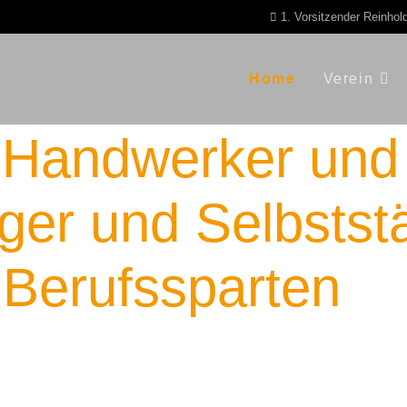
1. Vorsitzender Reinhol
Home
Verein
enwald
r
Handwerker und
er und Selbstst
 Berufssparten