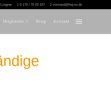
d Lingner
0 170 / 75 02 437
vorstand@hwj-no.de
Mitglieder
Blog
Kontakt
ändige