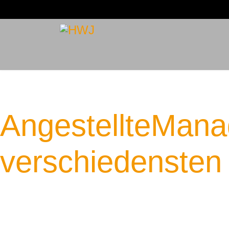
Handwerksjunioren Neckar-Od
Die Plattform fü
Angestellte
Manag
verschiedensten