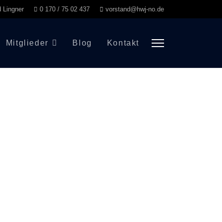
d Lingner
0 170 / 75 02 437
vorstand@hwj-no.de
Mitglieder
Blog
Kontakt