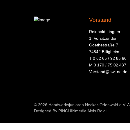
Vorstand
Reinhold Lingner
1. Vorsitzender
Goethestraße 7
74842 Billigheim
T 0 62 65 / 92 85 66
M 0 170 / 75 02 437
V
orstand@hwj-no.de
© 2026 Handwerksjunioren Neckar-Odenwald e.V. Al
Designed By PINGUINmedia Alois Roidl